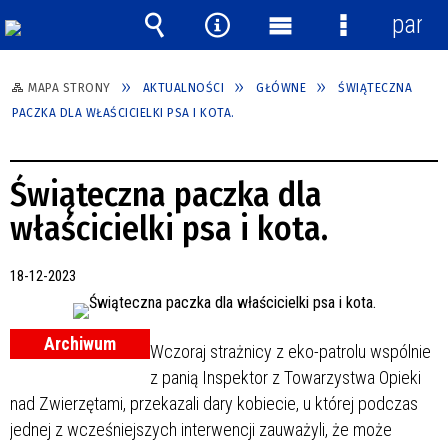
panel
Wyszukiwarka
Narzędzia
Menu
Menu
główne
szczegółow
MAPA STRONY
AKTUALNOŚCI
GŁÓWNE
ŚWIĄTECZNA
PACZKA DLA WŁAŚCICIELKI PSA I KOTA.
Świąteczna paczka dla
właścicielki psa i kota.
18-12-2023
Archiwum
Wczoraj strażnicy z eko-patrolu wspólnie
z panią Inspektor z Towarzystwa Opieki
nad Zwierzętami, przekazali dary kobiecie, u której podczas
jednej z wcześniejszych interwencji zauważyli, że może