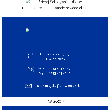
ul. Bojańczyka 11/13,
87-800 Włocławek
tel.:
+48 54 414 43 22
fax:
+48 54 414 40 10
straz.miejska@um.wloclawek.pl
NA SKRÓTY