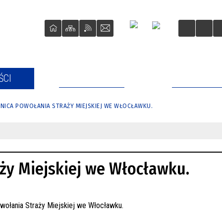
ŚCI
STRAŻ MIEJSKA
BIURO RZE
NICA POWOŁANIA STRAŻY MIEJSKIEJ WE WŁOCŁAWKU.
aży Miejskiej we Włocławku.