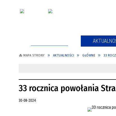
STRONA GŁÓWNA
AKTUALNO
MAPA STRONY
AKTUALNOŚCI
GŁÓWNE
33 ROCZ
AKTUALNOŚCI
FORMULARZ ZGŁOSZENIOWY
33 rocznica powołania Str
30-08-2024