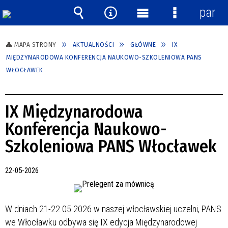
panel
Wyszukiwarka
Narzędzia
Menu
Menu
główne
szczegółow
MAPA STRONY
AKTUALNOŚCI
GŁÓWNE
IX
MIĘDZYNARODOWA KONFERENCJA NAUKOWO-SZKOLENIOWA PANS
WŁOCŁAWEK
IX Międzynarodowa
Konferencja Naukowo-
Szkoleniowa PANS Włocławek
22-05-2026
W dniach 21-22.05.2026 w naszej włocławskiej uczelni, PANS
we Włocławku odbywa się IX edycja Międzynarodowej