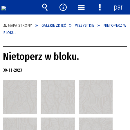
panel
Wyszukiwarka
Narzędzia
Menu
Menu
główne
szczegółow
MAPA STRONY
GALERIE ZDJĘĆ
WSZYSTKIE
NIETOPERZ W
BLOKU.
Nietoperz w bloku.
30-11-2023