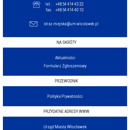
tel.:
+48 54 414 43 22
fax:
+48 54 414 40 10
straz.miejska@um.wloclawek.pl
NA SKRÓTY
Aktualności
Formularz Zgłoszeniowy
PRZEWODNIK
Polityka Prywatności
PRZYDATNE ADRESY WWW
Urząd Miasta Włocławek