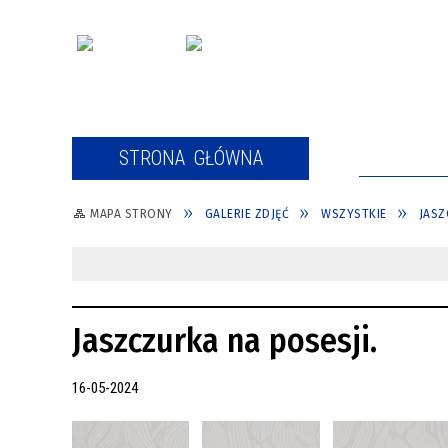
STRONA GŁÓWNA
AKTUALNO
MAPA STRONY
GALERIE ZDJĘĆ
WSZYSTKIE
JASZ
AKTUALNOŚCI
FORMULARZ ZGŁOSZENIOWY
Jaszczurka na posesji.
16-05-2024