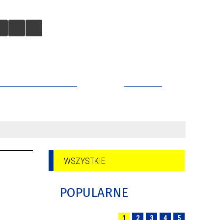
CZY ZNALEZIONYCH
KONTAKT
WSZYSTKIE
POPULARNE
1
2
3
4
5