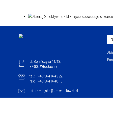
N
Akt
For
ul. Bojańczyka 11/13,
87-800 Włocławek
tel.:
+48 54 414 43 22
fax:
+48 54 414 40 10
straz.miejska@um.wloclawek.pl