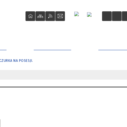
ŚCI
STRAŻ MIEJSKA
BIURO RZE
CZURKA NA POSESJI.