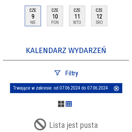
CZE
CZE
CZE
CZE
9
10
11
12
NIE
PON
WTO
ŚRO
KALENDARZ WYDARZEŃ
Filtry
Trwające w zakresie:
od 07.06.2024 do 07.06.2024
Usuń
Szukana fraza
ten
filtr
Kategoria
Lista jest pusta