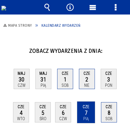
Wyszukiwarka
Narzędzia
Menu
Menu
główne
szcze
MAPA STRONY
KALENDARZ WYDARZEŃ
ZOBACZ WYDARZENIA Z DNIA:
MAJ
MAJ
CZE
CZE
CZE
30
31
1
2
3
CZW
PIĄ
SOB
NIE
PON
CZE
CZE
CZE
CZE
CZE
4
5
6
7
8
WTO
ŚRO
CZW
PIĄ
SOB