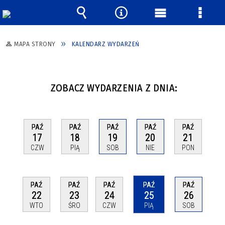
Wyszukiwarka
Narzędzia
Menu
Menu
główne
szcze
MAPA STRONY
KALENDARZ WYDARZEŃ
ZOBACZ WYDARZENIA Z DNIA:
PAŹ
PAŹ
PAŹ
PAŹ
PAŹ
17
18
19
20
21
CZW
PIĄ
SOB
NIE
PON
PAŹ
PAŹ
PAŹ
PAŹ
PAŹ
22
23
24
25
26
WTO
ŚRO
CZW
PIĄ
SOB