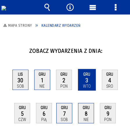
Wyszukiwarka
Narzędzia
Menu
Menu
główne
szcze
MAPA STRONY
KALENDARZ WYDARZEŃ
ZOBACZ WYDARZENIA Z DNIA:
LIS
GRU
GRU
GRU
GRU
30
1
2
3
4
SOB
NIE
PON
WTO
ŚRO
GRU
GRU
GRU
GRU
GRU
5
6
7
8
9
CZW
PIĄ
SOB
NIE
PON