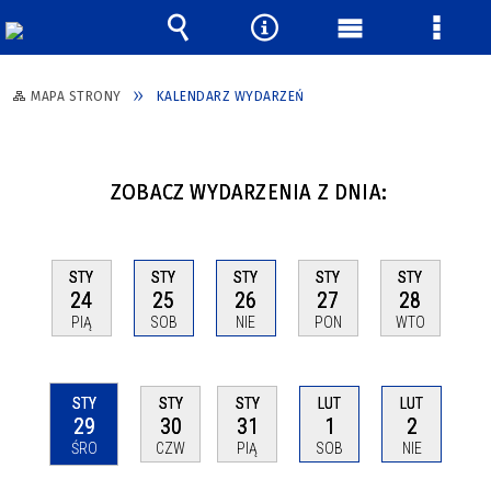
Wyszukiwarka
Narzędzia
Menu
Menu
główne
szcze
MAPA STRONY
KALENDARZ WYDARZEŃ
ZOBACZ WYDARZENIA Z DNIA:
STY
STY
STY
STY
STY
24
25
26
27
28
PIĄ
SOB
NIE
PON
WTO
STY
STY
STY
LUT
LUT
29
30
31
1
2
ŚRO
CZW
PIĄ
SOB
NIE