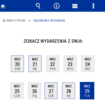
Wyszukiwarka
Narzędzia
Menu
Menu
główne
szcze
MAPA STRONY
KALENDARZ WYDARZEŃ
ZOBACZ WYDARZENIA Z DNIA:
WRZ
WRZ
WRZ
WRZ
WRZ
20
21
22
23
24
SOB
NIE
PON
WTO
ŚRO
WRZ
WRZ
WRZ
WRZ
WRZ
25
26
27
28
29
CZW
PIĄ
SOB
NIE
PON