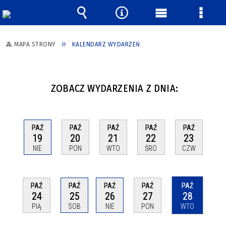
Wyszukiwarka
Narzędzia
Menu
Menu
główne
szcze
MAPA STRONY
KALENDARZ WYDARZEŃ
ZOBACZ WYDARZENIA Z DNIA:
PAŹ
PAŹ
PAŹ
PAŹ
PAŹ
19
20
21
22
23
NIE
PON
WTO
ŚRO
CZW
PAŹ
PAŹ
PAŹ
PAŹ
PAŹ
24
25
26
27
28
PIĄ
SOB
NIE
PON
WTO