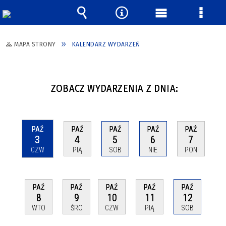
Wyszukiwarka
Narzędzia
Menu
Menu
główne
szcze
MAPA STRONY
KALENDARZ WYDARZEŃ
ZOBACZ WYDARZENIA Z DNIA:
PAŹ
PAŹ
PAŹ
PAŹ
PAŹ
3
4
5
6
7
CZW
PIĄ
SOB
NIE
PON
PAŹ
PAŹ
PAŹ
PAŹ
PAŹ
8
9
10
11
12
WTO
ŚRO
CZW
PIĄ
SOB