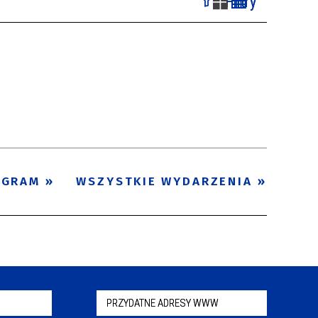
Filtry
Szukana fraza
Kategoria
Trwające w
—
zakresie
Miejsce
OGRAM
WSZYSTKIE WYDARZENIA
Organizator
Promowane
PRZYDATNE ADRESY WWW