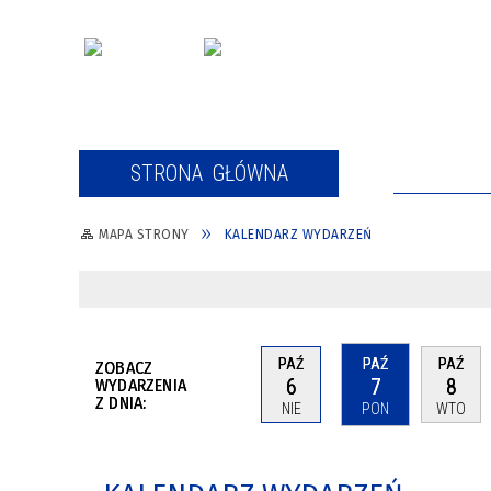
STRONA GŁÓWNA
AKTUALNO
MAPA STRONY
KALENDARZ WYDARZEŃ
AKTUALNOŚCI
FORMULARZ ZGŁOSZENIOWY
PAŹ
PAŹ
PAŹ
ZOBACZ
6
7
8
WYDARZENIA
Z DNIA:
NIE
PON
WTO