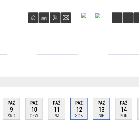
ŚCI
STRAŻ MIEJSKA
BIURO RZE
PAŹ
PAŹ
PAŹ
PAŹ
PAŹ
PAŹ
9
10
11
12
13
14
ŚRO
CZW
PIĄ
SOB
NIE
PON