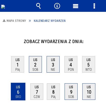
Wyszukiwarka
Narzędzia
Menu
Menu
główne
szcze
MAPA STRONY
KALENDARZ WYDARZEŃ
ZOBACZ WYDARZENIA Z DNIA:
LIS
LIS
LIS
LIS
LIS
1
2
3
4
5
PIĄ
SOB
NIE
PON
WTO
LIS
LIS
LIS
LIS
LIS
6
7
8
9
10
ŚRO
CZW
PIĄ
SOB
NIE