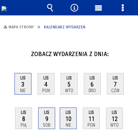
Wyszukiwarka
Narzędzia
Menu
Menu
główne
szcze
MAPA STRONY
KALENDARZ WYDARZEŃ
ZOBACZ WYDARZENIA Z DNIA:
LIS
LIS
LIS
LIS
LIS
3
4
5
6
7
NIE
PON
WTO
ŚRO
CZW
LIS
LIS
LIS
LIS
LIS
8
9
10
11
12
PIĄ
SOB
NIE
PON
WTO