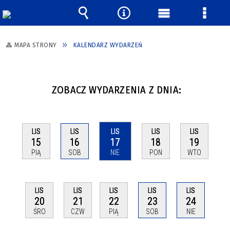
Wyszukiwarka
Narzędzia
Menu
Menu
główne
szcze
MAPA STRONY
KALENDARZ WYDARZEŃ
ZOBACZ WYDARZENIA Z DNIA:
LIS
LIS
LIS
LIS
LIS
15
16
17
18
19
PIĄ
SOB
NIE
PON
WTO
LIS
LIS
LIS
LIS
LIS
20
21
22
23
24
ŚRO
CZW
PIĄ
SOB
NIE