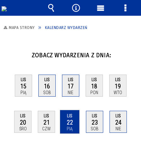
Wyszukiwarka
Narzędzia
Menu
Menu
główne
szcze
MAPA STRONY
KALENDARZ WYDARZEŃ
ZOBACZ WYDARZENIA Z DNIA:
LIS
LIS
LIS
LIS
LIS
15
16
17
18
19
PIĄ
SOB
NIE
PON
WTO
LIS
LIS
LIS
LIS
LIS
20
21
22
23
24
ŚRO
CZW
PIĄ
SOB
NIE